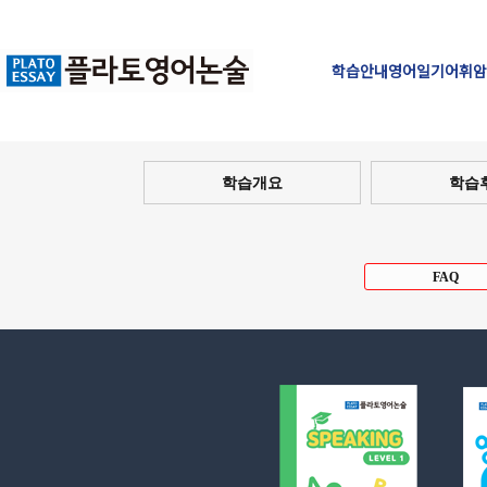
학습안내
영어일기
어휘암
학습개요
학습
FAQ